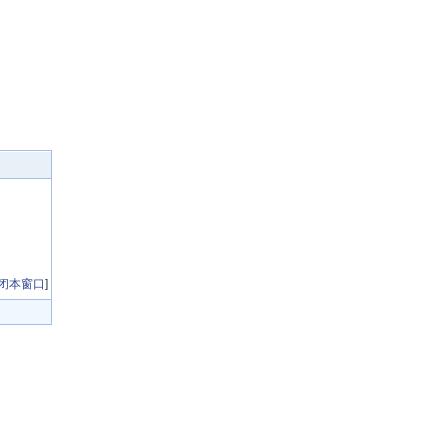
闭本窗口
]