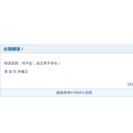
出现错误！
错误原因：对不起，该文章不存在！
请
返 回
并修正
[
关
版权所有©
t4b8小说网