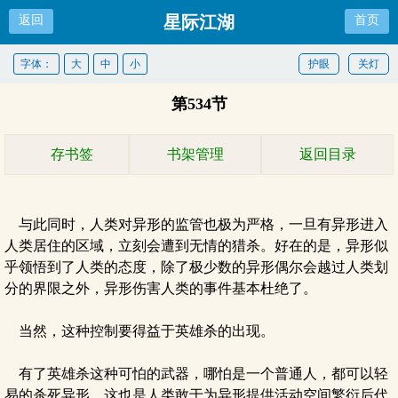
星际江湖
返回
首页
字体：
大
中
小
护眼
关灯
第534节
存书签
书架管理
返回目录
与此同时，人类对异形的监管也极为严格，一旦有异形进入
人类居住的区域，立刻会遭到无情的猎杀。好在的是，异形似
乎领悟到了人类的态度，除了极少数的异形偶尔会越过人类划
分的界限之外，异形伤害人类的事件基本杜绝了。
当然，这种控制要得益于英雄杀的出现。
有了英雄杀这种可怕的武器，哪怕是一个普通人，都可以轻
易的杀死异形，这也是人类敢于为异形提供活动空间繁衍后代