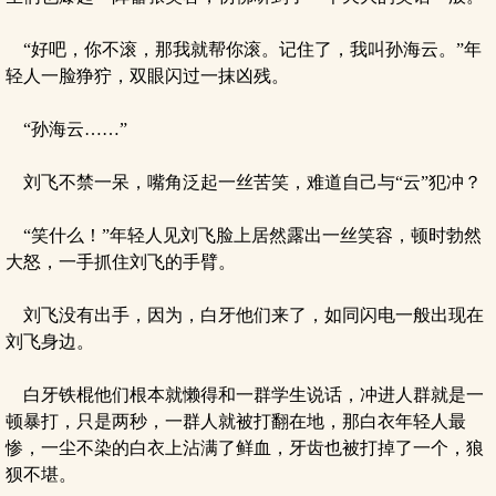
“好吧，你不滚，那我就帮你滚。记住了，我叫孙海云。”年
轻人一脸狰狞，双眼闪过一抹凶残。
“孙海云……”
刘飞不禁一呆，嘴角泛起一丝苦笑，难道自己与“云”犯冲？
“笑什么！”年轻人见刘飞脸上居然露出一丝笑容，顿时勃然
大怒，一手抓住刘飞的手臂。
刘飞没有出手，因为，白牙他们来了，如同闪电一般出现在
刘飞身边。
白牙铁棍他们根本就懒得和一群学生说话，冲进人群就是一
顿暴打，只是两秒，一群人就被打翻在地，那白衣年轻人最
惨，一尘不染的白衣上沾满了鲜血，牙齿也被打掉了一个，狼
狈不堪。