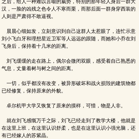
之后，给人一种难以言喻的威势，特别的那年轻人身后一群大
汉，一脸的凶残之色令人不寒而栗，而那后面一群身穿西装的
人则是严肃得不敢逼视。
晨晨心细如发，立刻意识到自己这群人太惹眼了，连忙示意
刘小飞白牙和理想星近卫军等人远远的跟随，而她和小乔在刘
飞身后，保持着十几米的距离。
刘飞缓缓的走在路上，偶尔会微闭双眼，感受着自己熟悉的
气息，丈量着树与树之间的距离。
一切，似乎都没有改变，被异形破坏和战火损毁的建筑物都
已经修复，保持原来的外貌。
卓尔机甲大学又恢复了原来的摸样，可惜，物是人非。
就在刘飞感慨万千之际，刘飞已经走到了教学大楼，他就是
在这里上班，在这里认识舒柔，也是在这里认识小强光脑，还
有已经嫁人的苏紫晶。