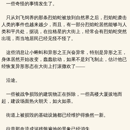
一些奇怪的事情发生了。
只从刘飞饲养的那条烈焰蛇被放到自然界之后，烈焰蛇袭击
人类的事件也越来越少，而且，有一部分烈焰蛇居然能够与人
类和平共处，据说，在拉格星的大街上，经常会有烈焰蛇突然
出现，而当地居民已经见怪不怪了。
这些消息让小蝌蚪和异形之王兴奋异常，特别是异形之王，
身体居然开始改变，蠢蠢欲动，如果不是刘飞制止，估计他已
经恢复异形形态在大街上打滚撒欢了——
沿途。
一些被战争损毁的建筑物正在拆除，一些高楼大厦拔地而
起，建设场面热火朝天，如火如荼。
街道上被损毁的基础设施都已经维护得焕然一新。
往昔那血流成河残骸遍地的景象已经消失。